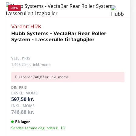
-50%
Varenr: HRK
Hubb Systems - VectaBar Rear Roller
System - Læsserulle til tagbøjler
VEJL. PRIS
1.493,75 kr.
inkl. moms
Du sparer 746,87 kr. inkl. moms
DIN PRIS
EKSKL. MOMS
597,50 kr.
INKL. MOMS
746,88 kr.
På lager
Sendes samme dag inden kl. 13