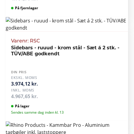
På fjernlager
Varenr: RSC
Sidebars - ruuud - krom stål - Sæt á 2 stk. -
TÜV/ABE godkendt
DIN PRIS
EKSKL. MOMS
3.974,12 kr.
INKL. MOMS
4.967,65 kr.
På lager
Sendes samme dag inden kl. 13