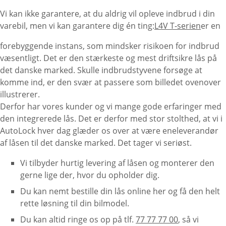
Vi kan ikke garantere, at du aldrig vil opleve indbrud i din
varebil, men vi kan garantere dig én ting:
L4V T-serien
er en
forebyggende instans, som mindsker risikoen for indbrud
væsentligt. Det er den stærkeste og mest driftsikre lås på
det danske marked. Skulle indbrudstyvene forsøge at
komme ind, er den svær at passere som billedet ovenover
illustrerer.
Derfor har vores kunder og vi mange gode erfaringer med
den integrerede lås. Det er derfor med stor stolthed, at vi i
AutoLock hver dag glæder os over at være eneleverandør
af låsen til det danske marked. Det tager vi seriøst.
Vi tilbyder hurtig levering af låsen og monterer den
gerne lige der, hvor du opholder dig.
Du kan nemt bestille din lås online her og få den helt
rette løsning til din bilmodel.
Du kan altid ringe os op på tlf.
77 77 77 00
, så vi