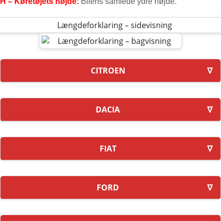
H – Køretøjets højde:
Bilens samlede ydre højde.
CITROEN
DACIA
FIAT
FORD