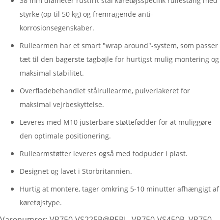
38 mm diameter rustfrit stål køretøjsspecifik rullestang med
styrke (op til 50 kg) og fremragende anti-
korrosionsegenskaber.
Rullearmen har et smart "wrap around"-system, som passer
tæt til den bagerste tagbøjle for hurtigst mulig montering og
maksimal stabilitet.
Overfladebehandlet stålrullearme, pulverlakeret for
maksimal vejrbeskyttelse.
Leveres med M10 justerbare støttefødder for at muliggøre
den optimale positionering.
Rullearmstøtter leveres også med fodpuder i plast.
Designet og lavet i Storbritannien.
Hurtig at montere, tager omkring 5-10 minutter afhængigt af
køretøjstype.
Varenumrer: VR750-VS225P@BERL, VR750-VS450P, VR750-