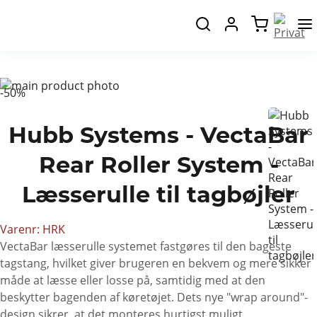
-50%
Hubb Systems - VectaBar
Rear Roller System -
Læsserulle til tagbøjler
Varenr
HRK
VectaBar læsserulle systemet fastgøres til den bageste
tagstang, hvilket giver brugeren en bekvem og mere sikker
måde at læsse eller losse på, samtidig med at den
beskytter bagenden af ​​køretøjet. Dets nye "wrap around"-
design sikrer, at det monteres hurtigst muligt.