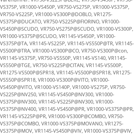
VS375P, VR1000-VS450P, VR750-VS275P, VR1000-VS375P,
VR750-VS225P, VR1000-VS300P@DOBLO, VR1275-
VS375P@DUCATO, VR750-VS225P@FIORINO, VR1000-
VS450P@SCUDO, VR750-VS275P@SCUDO, VR1000-VS300P,
VR1000-VS375P@SCUDO, VR1145-VS450P, VR1000-
VS375P@TA, VR1145-VS225P, VR1145-VS550P@TR, VR1145-
VS500P@TRA, VR1000-VS300P@CO, VR750-VS300P@con,
VR1145-VS375P, VR750-VS550P, VR1145-VS140, VR1145-
VS550P@TGE, VR750-VS225P@CITAN, VR1145-VS500P,
VR1275-VS500P@SPR18, VR1145-VS500P@SPR18, VR1275-
VS550P@SPR18, VR1000-VS300P@VITO, VR1000-
VS450P@VITO, VR1000-VS140P, VR1000-VS275P, VR750-
VS225P@NV250, VR1145-VS450P@NV300, VR1000-
VS375P@NV300, VR1145-VS225P@NV300, VR1000-
VS375P@NV400, VR1145-VS450P@PR, VR1000-VS375P@PR,
VR1145-VS225P@PR, VR1000-VS300P@COMBO, VR750-
VS375P@COMBO, VR1000-VS375P@MOVANO, VR1275-
VS375P@MOV, VR1145-VS450P@VIV, VR1000-VS375P@VIV,