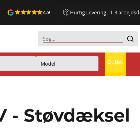
Hurtig Levering , 1-3 arbejds
4.9
Outlet
V - Støvdæksel