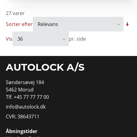
27
varer
Sorter efter
Vis
pr. side
AUTOLOCK A/S
Søndersøvej 184
5462 Morud
Tlf. +45 77 77 77 00
info@autolock.dk
CVR: 38643711
Åbningstider