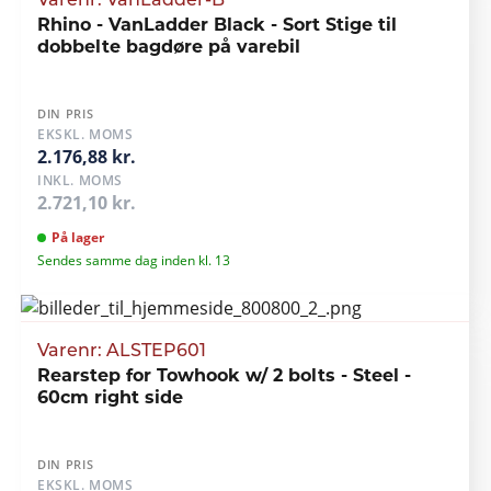
Varenr: VanLadder-B
Rhino - VanLadder Black - Sort Stige til
dobbelte bagdøre på varebil
DIN PRIS
EKSKL. MOMS
2.176,88 kr.
INKL. MOMS
2.721,10 kr.
På lager
Sendes samme dag inden kl. 13
Varenr: ALSTEP601
Rearstep for Towhook w/ 2 bolts - Steel -
60cm right side
DIN PRIS
EKSKL. MOMS