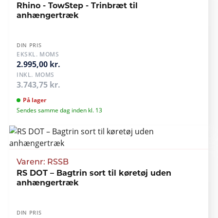
Rhino - TowStep - Trinbræt til
anhængertræk
DIN PRIS
EKSKL. MOMS
2.995,00 kr.
INKL. MOMS
3.743,75 kr.
På lager
Sendes samme dag inden kl. 13
Varenr: RSSB
RS DOT – Bagtrin sort til køretøj uden
anhængertræk
DIN PRIS